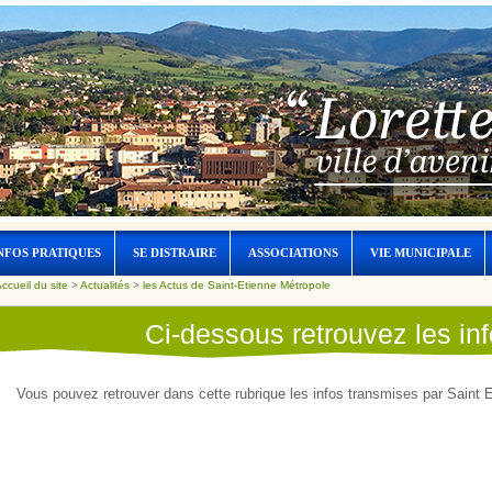
NFOS PRATIQUES
SE DISTRAIRE
ASSOCIATIONS
VIE MUNICIPALE
ccueil du site
>
Actualités
>
les Actus de Saint-Etienne Métropole
Ci-dessous retrouvez les i
Vous pouvez retrouver dans cette rubrique les infos transmises par Saint 