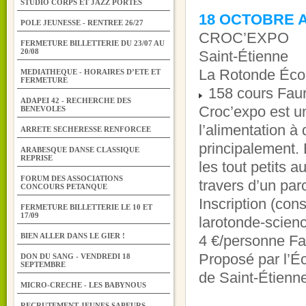
STUDIO CORPS ET JAZZ PORTES
18 OCTOBRE 
POLE JEUNESSE - RENTREE 26/27
CROC’EXPO
FERMETURE BILLETTERIE DU 23/07 AU
20/08
Saint-Étienne
La Rotonde Éco
MEDIATHEQUE - HORAIRES D’ETE ET
FERMETURE
158 cours Faur
ADAPEI 42 - RECHERCHE DES
Croc’expo est u
BENEVOLES
l’alimentation à
ARRETE SECHERESSE RENFORCEE
principalement. E
ARABESQUE DANSE CLASSIQUE
REPRISE
les tout petits a
FORUM DES ASSOCIATIONS
travers d’un parc
CONCOURS PETANQUE
Inscription (cons
FERMETURE BILLETTERIE LE 10 ET
17/09
larotonde-scien
BIEN ALLER DANS LE GIER !
4 €/personne Fa
Proposé par l’É
DON DU SANG - VENDREDI 18
SEPTEMBRE
de Saint-Étienn
MICRO-CRECHE - LES BABYNOUS
RECRUTEMENT JEUNES SAPEURS