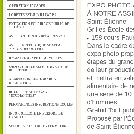
EXPO PHOTO 
OPERATION FACADES
À NOTRE ASSI
LORETTE EST SUR ILLIWAP !
Saint-Étienne
EXTINCTION ECLAIRAGE PUBLIC DE
23H À 5H
Grilles École d
158 cours Faur
AVIS : BRUIT INTERDIT APRES 22H
Dans le cadre de
AVIS : LA REPUBLIQUE SE VIT A
VISAGE DECOUVERT
expo photo prop
REGISTRE OUVERT INCIVILITES
étapes du grand
SAISON CULTURELLE - OUVERTURE
de leur product
BILLETTERIE
et mettra en vale
ADAPTATION DES HORAIRES
DECHETERIES
alimentaire de no
BOURSE DE NETTOYAGE
une série de 10 
"ETUDIANT(E)S"
d’hommes.
PERMANENCES INSCRIPTIONS ECOLES
Gratuit Tout publ
INFO COLLECTE EN PERIODE DE
Proposé par l’É
CANICULE
de Saint-Étienn
SECOURS POPULAIRE - FERMETURE