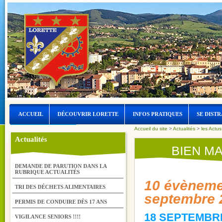
ACCUEIL
DÉCOUVRIR LORETTE
INFOS PRATIQUES
SE DISTR
Accueil du site
>
Actualités
>
les Actu
LORETTE ET L’EAU
Actualités
BIEN M
DEMANDE DE PARUTION DANS LA
RUBRIQUE ACTUALITÉS
10 évèneme
TRI DES DÉCHETS ALIMENTAIRES
septembre 
PERMIS DE CONDUIRE DÈS 17 ANS
18 SEPTEMBR
VIGILANCE SENIORS !!!!