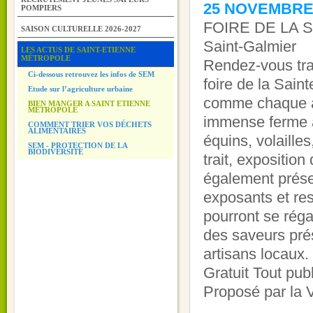
25 NOVEMBRE 7
POMPIERS
FOIRE DE LA 
SAISON CULTURELLE 2026-2027
Saint-Galmier
LES ACTUS DE SAINT-ETIENNE
MÉTROPOLE
Rendez-vous tradi
Ci-dessous retrouvez les infos de SEM
foire de la Sain
Etude sur l’agriculture urbaine
comme chaque a
BIEN MANGER A SAINT ETIENNE
METROPOLE
immense ferme à
COMMENT TRIER VOS DÉCHETS
ALIMENTAIRES
équins, volaille
SEM - PROTECTION DE LA
BIODIVERSITE
trait, exposition
également prése
exposants et res
pourront se régal
des saveurs pré
artisans locaux.
Gratuit Tout publ
Proposé par la V