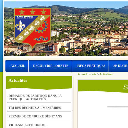
ACCUEIL
DÉCOUVRIR LORETTE
INFOS PRATIQUES
SE DISTR
Accueil du site
>
Actualités
LORETTE ET L’EAU
Actualités
S
DEMANDE DE PARUTION DANS LA
RUBRIQUE ACTUALITÉS
TRI DES DÉCHETS ALIMENTAIRES
PERMIS DE CONDUIRE DÈS 17 ANS
VIGILANCE SENIORS !!!!