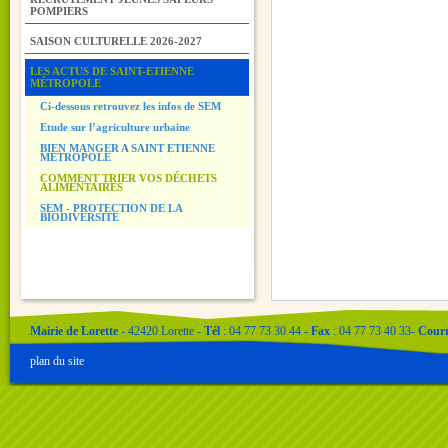
POMPIERS
SAISON CULTURELLE 2026-2027
LES ACTUS DE SAINT-ETIENNE
MÉTROPOLE
Ci-dessous retrouvez les infos de SEM
Etude sur l’agriculture urbaine
BIEN MANGER A SAINT ETIENNE
METROPOLE
COMMENT TRIER VOS DÉCHETS
ALIMENTAIRES
SEM - PROTECTION DE LA
BIODIVERSITE
Mairie de Lorette
- 42420 Lorette -
Tél
: 04 77 73 30 44 -
Fax
: 04 77 73 40 33-
Courr
plan du site