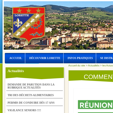
ACCUEIL
DÉCOUVRIR LORETTE
INFOS PRATIQUES
SE DISTR
Accueil du site
>
Actualités
>
les Actu
LORETTE ET L’EAU
Actualités
COMMENT
DEMANDE DE PARUTION DANS LA
RUBRIQUE ACTUALITÉS
TRI DES DÉCHETS ALIMENTAIRES
PERMIS DE CONDUIRE DÈS 17 ANS
VIGILANCE SENIORS !!!!