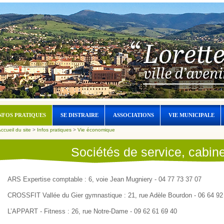
NFOS PRATIQUES
SE DISTRAIRE
ASSOCIATIONS
VIE MUNICIPALE
ccueil du site
>
Infos pratiques
>
Vie économique
Sociétés de service, cabine
ARS Expertise comptable : 6, voie Jean Mugniery - 04 77 73 37 07
CROSSFIT Vallée du Gier gymnastique : 21, rue Adèle Bourdon - 06 64 92
L’APPART - Fitness : 26, rue Notre-Dame - 09 62 61 69 40