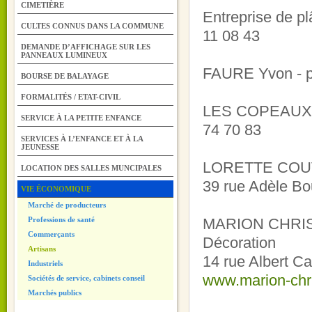
CIMETIÈRE
Entreprise de pl
CULTES CONNUS DANS LA COMMUNE
11 08 43
DEMANDE D’AFFICHAGE SUR LES
PANNEAUX LUMINEUX
FAURE Yvon - plâ
BOURSE DE BALAYAGE
FORMALITÉS / ETAT-CIVIL
LES COPEAUX A
SERVICE À LA PETITE ENFANCE
74 70 83
SERVICES À L’ENFANCE ET À LA
JEUNESSE
LORETTE COUVER
LOCATION DES SALLES MUNCIPALES
39 rue Adèle Bo
VIE ÉCONOMIQUE
Marché de producteurs
Professions de santé
MARION CHRIST
Commerçants
Décoration
Artisans
14 rue Albert C
Industriels
www.marion-chri
Sociétés de service, cabinets conseil
Marchés publics