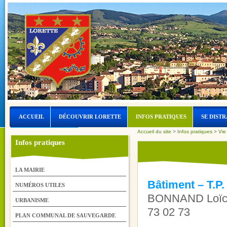
ACCUEIL
DÉCOUVRIR LORETTE
INFOS PRATIQUES
SE DISTR
Accueil du site
>
Infos pratiques
>
Vie
LORETTE ET L’EAU
Infos pratiques
LA MAIRIE
Bâtiment – T.P.
NUMÉROS UTILES
BONNAND Loïc - 
URBANISME
73 02 73
PLAN COMMUNAL DE SAUVEGARDE