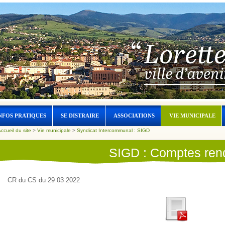
NFOS PRATIQUES
SE DISTRAIRE
ASSOCIATIONS
VIE MUNICIPALE
ccueil du site
>
Vie municipale
>
Syndicat Intercommunal : SIGD
SIGD : Comptes ren
CR du CS du 29 03 2022