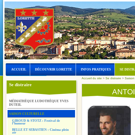
ACCUEIL
DÉCOUVRIR LORETTE
INFOS PRATIQUES
SE DISTR
Accueil du site
>
Se distraire
>
Saison 
LORETTE ET L’EAU
Se distraire
ANTOI
MÉDIATHÈQUE LUDOTHÈQUE YVES
DUTEIL
SAISON CULTURELLE
GIROUD & STOTZ : Festival de
l’humour
BELLE ET SEBASTIEN : Cinéma plein
air