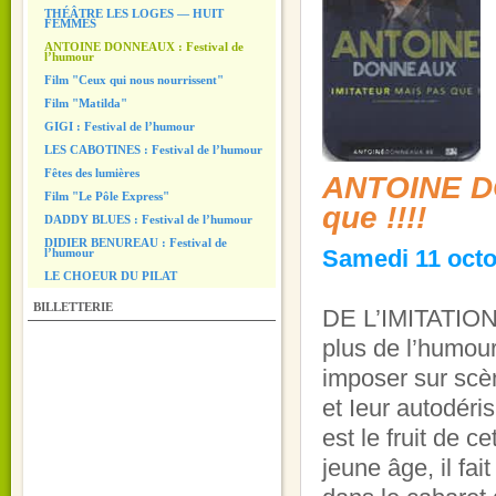
THÉÂTRE LES LOGES — HUIT
FEMMES
ANTOINE DONNEAUX : Festival de
l’humour
Film "Ceux qui nous nourrissent"
Film "Matilda"
GIGI : Festival de l’humour
LES CABOTINES : Festival de l’humour
Fêtes des lumières
ANTOINE DO
Film "Le Pôle Express"
que !!!!
DADDY BLUES : Festival de l’humour
DIDIER BENUREAU : Festival de
Samedi 11 octob
l’humour
LE CHOEUR DU PILAT
BILLETTERIE
DE L’IMITATION
plus de l’humour
imposer sur scèn
et Ieur autodéri
est le fruit de 
jeune âge, il fa