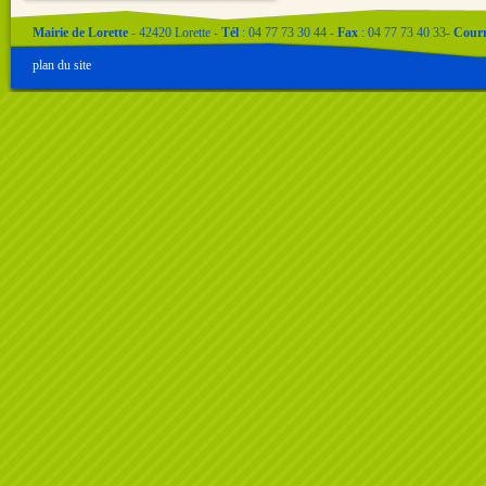
Mairie de Lorette
- 42420 Lorette -
Tél
: 04 77 73 30 44 -
Fax
: 04 77 73 40 33-
Courr
plan du site